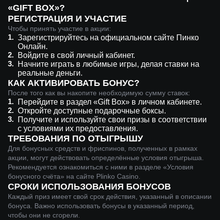
«GIFT BOX»?
РЕГИСТРАЦИЯ И УЧАСТИЕ
Чтобы принять участие в акции:
Зарегистрируйтесь на официальном сайте Пинко
Онлайн.
Войдите в свой личный кабинет.
Начните играть в любимые игры, делая ставки на
реальные деньги.
КАК АКТИВИРОВАТЬ БОНУС?
После того как вы накопите необходимую сумму ставок:
Перейдите в раздел «Gift Box» в личном кабинете.
Откройте доступные подарочные боксы.
Получите и используйте свои призы в соответствии
с условиями их предоставления.
ТРЕБОВАНИЯ ПО ОТЫГРЫШУ
Для бонусных средств и фриспинов, полученных в рамках
акции, могут действовать определённые условия отыгрыша.
Рекомендуется ознакомиться с ними в разделе «Условия
бонусного счёта» на сайте Plinko Casino.
СРОКИ ИСПОЛЬЗОВАНИЯ БОНУСОВ
Каждый приз имеет свой срок действия, указанный в описании
бонуса. Важно использовать бонусы в указанный период,
чтобы они не сгорели.