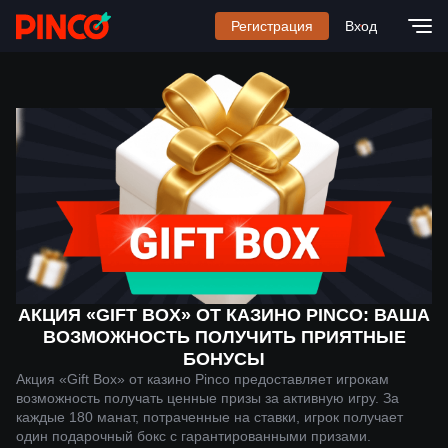
Регистрация
Вход
АКЦИЯ «GIFT BOX» ОТ КАЗИНО PINCO: ВАША
ВОЗМОЖНОСТЬ ПОЛУЧИТЬ ПРИЯТНЫЕ
БОНУСЫ
​Акция «Gift Box» от казино Pinco предоставляет игрокам
возможность получать ценные призы за активную игру. За
каждые 180 манат, потраченные на ставки, игрок получает
один подарочный бокс с гарантированными призами. ​