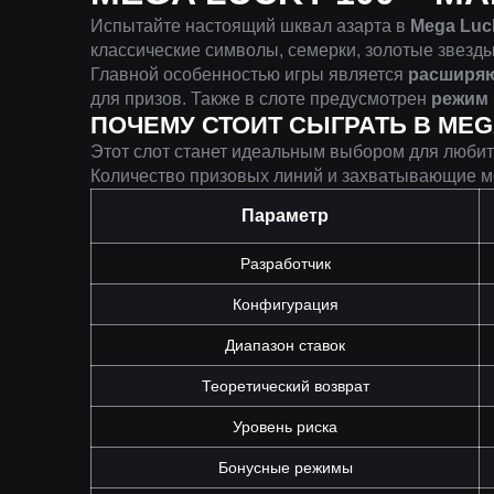
Испытайте настоящий шквал азарта в
Mega Luc
классические символы, семерки, золотые звезд
Главной особенностью игры является
расширяю
для призов. Также в слоте предусмотрен
режим
ПОЧЕМУ СТОИТ СЫГРАТЬ В MEG
Этот слот станет идеальным выбором для люби
Количество призовых линий и захватывающие ме
Параметр
Разработчик
Конфигурация
Диапазон ставок
Теоретический возврат
Уровень риска
Бонусные режимы