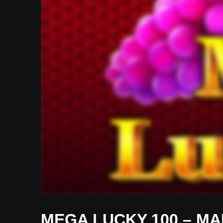
MEGA LUCKY 100 – М