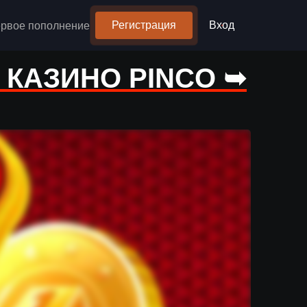
Регистрация
Вход
ервое пополнение
КАЗИНО PINCO ➥